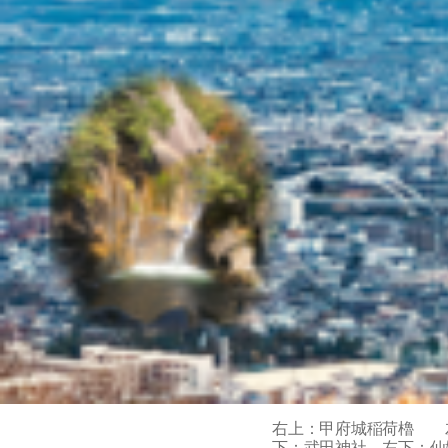
右上：甲府城稲荷櫓 
下：武田神社 左下：仙