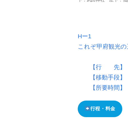
Hー1
これぞ甲府観光の
【行 先
【移動手段】 
【所要時間】 
行程・料金