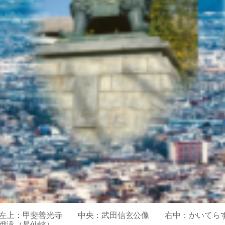
左上：甲斐善光寺 中央：武田信玄公像 右中：かいてら
娥滝（昇仙峡）