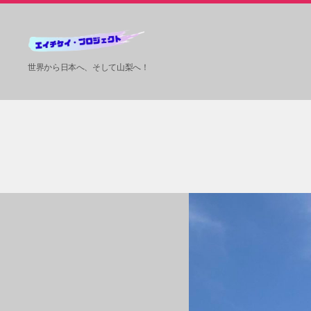
HKP
世界から日本へ、そして山梨へ！
ツ
ア
ー
ズ