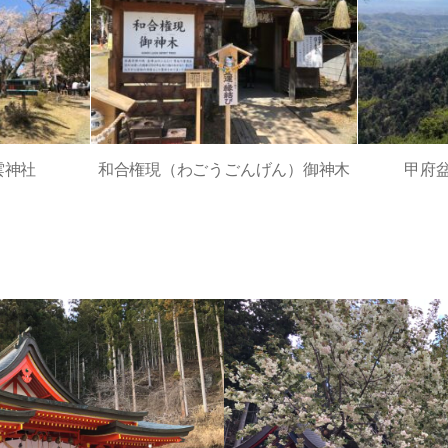
雲神社
和合権現（わごうごんげん）御神木
甲府