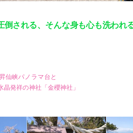
圧倒される、そんな身も心も洗われ
昇仙峡パノラマ台と
神社「金櫻神社」