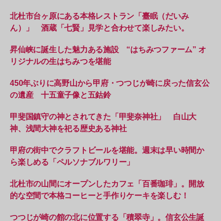
北杜市台ヶ原にある本格レストラン「臺眠（だいみ
ん）」 酒蔵「七賢」見学と合わせて楽しみたい。
昇仙峡に誕生した魅力ある施設 “はちみつファーム” オ
リジナルの生はちみつを堪能
450年ぶりに高野山から甲府・つつじが崎に戻った信玄公
の遺産 十五童子像と五鈷鈴
甲斐国鎮守の神とされてきた「甲斐奈神社」 白山大
神、浅間大神を祀る歴史ある神社
甲府の街中でクラフトビールを堪能。週末は早い時間か
ら楽しめる「ペルソナブルワリー」
北杜市の山間にオープンしたカフェ「百番珈琲」。開放
的な空間で本格コーヒーと手作りケーキを楽しむ！
つつじが崎の館の北に位置する「積翠寺」。信玄公生誕