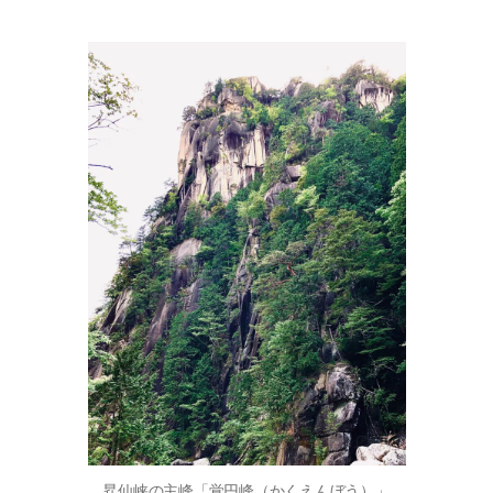
昇仙峡の主峰「覚円峰（かくえんぼう）」