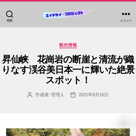
検索
メニュー
HKP
ツ
ア
カ
ー
観光情報
テ
ズ
ゴ
昇仙峡 花崗岩の断崖と清流が織
リ
りなす渓谷美日本一に輝いた絶景
ー
スポット！
作成者:
管理人
2021年8月16日
投
投
稿
稿
者
日