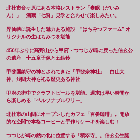
北杜市台ヶ原にある本格レストラン「臺眠（だいみ
ん）」 酒蔵「七賢」見学と合わせて楽しみたい。
昇仙峡に誕生した魅力ある施設 “はちみつファーム” オ
リジナルの生はちみつを堪能
450年ぶりに高野山から甲府・つつじが崎に戻った信玄公
の遺産 十五童子像と五鈷鈴
甲斐国鎮守の神とされてきた「甲斐奈神社」 白山大
神、浅間大神を祀る歴史ある神社
甲府の街中でクラフトビールを堪能。週末は早い時間か
ら楽しめる「ペルソナブルワリー」
北杜市の山間にオープンしたカフェ「百番珈琲」。開放
的な空間で本格コーヒーと手作りケーキを楽しむ！
つつじが崎の館の北に位置する「積翠寺」。信玄公生誕