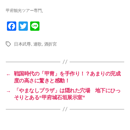
甲府観光ツアー専門
.
F
T
Li
a
wi
n
c
tt
e
日本武尊
,
連歌
,
酒折宮
タ
グ
e
er
b
o
←
戦国時代の「甲冑」を手作り！？あまりの完成
o
度の高さに驚きと感動！
k
→
「やまなしプラザ」は隠れた穴場 地下にひっ
そりとある“甲府城石垣展示室”