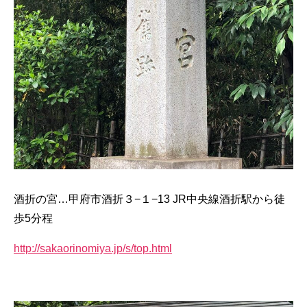
酒折の宮…甲府市酒折３−１−13 JR中央線酒折駅から徒
歩5分程
http://sakaorinomiya.jp/s/top.html