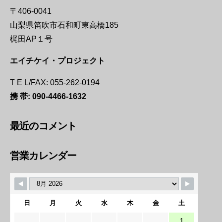
〒406-0041
山梨県笛吹市石和町東高橋185
梶田AP１号
エイチケイ・プロジェクト
T E L/FAX: 055-262-0194
携 帯:
090-4466-1632
最近のコメント
営業カレンダー
日
月
火
水
木
金
土
1