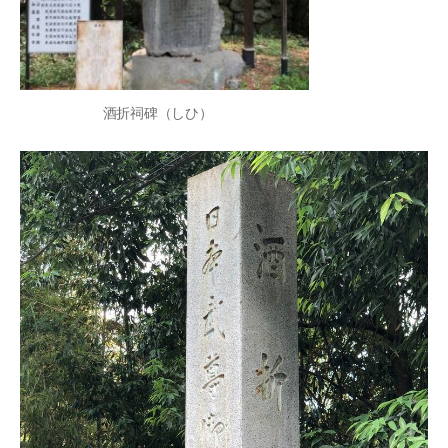
酒折祠碑（しひ）