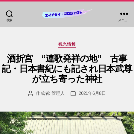
検索
メニュー
HKP
ツ
ア
カ
ー
観光情報
テ
ズ
ゴ
酒折宮 “連歌発祥の地” 古事
リ
記・日本書紀にも記され日本武尊
ー
が立ち寄った神社
作成者:
管理人
2021年6月8日
投
投
稿
稿
者
日