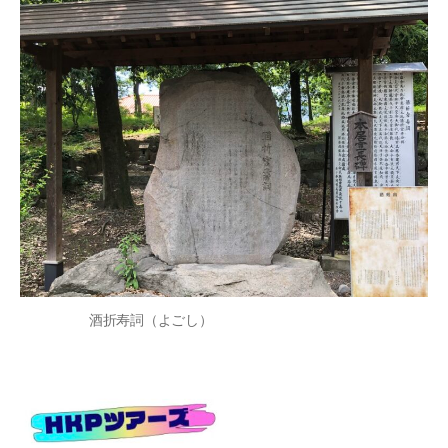
酒折寿詞（よごし）