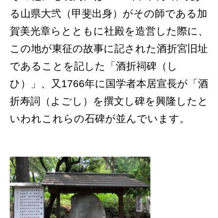
る山県大弐（甲斐出身）がその師である加
賀美光章らとともに社殿を造営した際に、
この地が東征の故事に記された酒折宮旧址
であることを記した「酒折祠碑（し
ひ）」、又1766年に国学者本居宣長が「酒
折寿詞（よごし）を撰文し碑を興隆したと
いわれこれらの石碑が並んでいます。