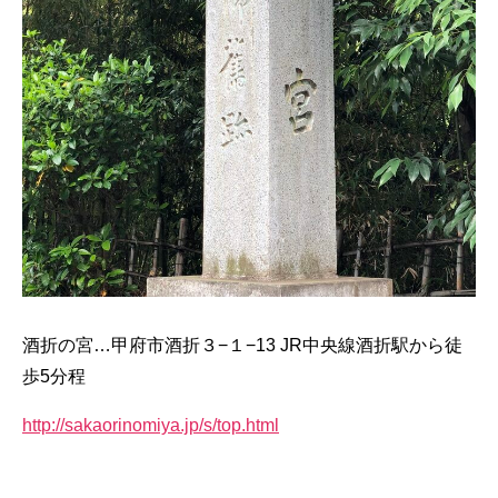
酒折の宮…甲府市酒折３−１−13 JR中央線酒折駅から徒
歩5分程
http://sakaorinomiya.jp/s/top.html