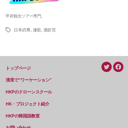
甲府観光ツアー専門
.
日本武尊
,
連歌
,
酒折宮
タ
グ
トップページ
Twitter
Face
清里で“ワーケーション”
HKPのドローンスクール
HK・プロジェクト紹介
HKPの韓国語教室
お問い合わせ