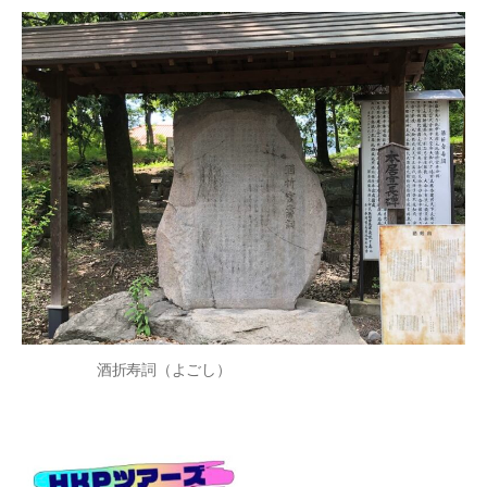
酒折寿詞（よごし）