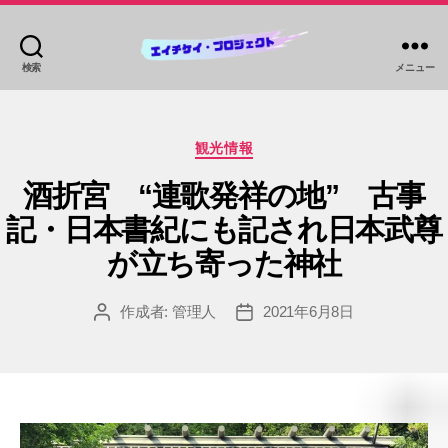
検索
メニュー
HKP
ツ
ア
カ
ー
観光情報
テ
ズ
ゴ
酒折宮 “連歌発祥の地” 古事
リ
記・日本書紀にも記され日本武尊
ー
が立ち寄った神社
作成者:
管理人
2021年6月8日
投
投
稿
稿
者
日