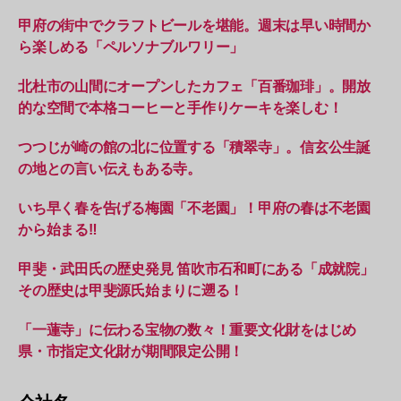
甲府の街中でクラフトビールを堪能。週末は早い時間か
ら楽しめる「ペルソナブルワリー」
北杜市の山間にオープンしたカフェ「百番珈琲」。開放
的な空間で本格コーヒーと手作りケーキを楽しむ！
つつじが崎の館の北に位置する「積翠寺」。信玄公生誕
の地との言い伝えもある寺。
いち早く春を告げる梅園「不老園」！甲府の春は不老園
から始まる‼︎
甲斐・武田氏の歴史発見 笛吹市石和町にある「成就院」
その歴史は甲斐源氏始まりに遡る！
「一蓮寺」に伝わる宝物の数々！重要文化財をはじめ
県・市指定文化財が期間限定公開！