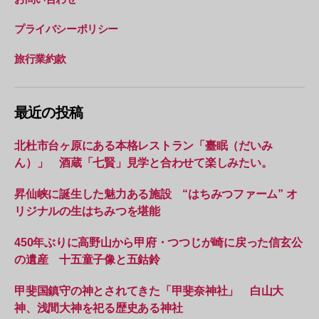
プライバシーポリシー
旅行業約款
最近の投稿
北杜市台ヶ原にある本格レストラン「臺眠（だいみ
ん）」 酒蔵「七賢」見学と合わせて楽しみたい。
昇仙峡に誕生した魅力ある施設 “はちみつファーム” オ
リジナルの生はちみつを堪能
450年ぶりに高野山から甲府・つつじが崎に戻った信玄公
の遺産 十五童子像と五鈷鈴
甲斐国鎮守の神とされてきた「甲斐奈神社」 白山大
神、浅間大神を祀る歴史ある神社