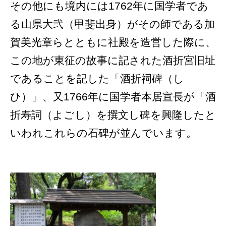
その他にも境内には1762年に国学者であ
る山県大弐（甲斐出身）がその師である加
賀美光章らとともに社殿を造営した際に、
この地が東征の故事に記された酒折宮旧址
であることを記した「酒折祠碑（し
ひ）」、又1766年に国学者本居宣長が「酒
折寿詞（よごし）を撰文し碑を興隆したと
いわれこれらの石碑が並んでいます。