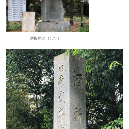
酒折祠碑（しひ）