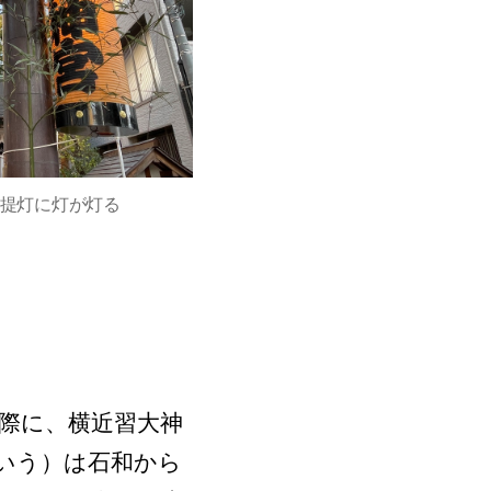
提灯に灯が灯る
際に、横近習大神
いう）は石和から