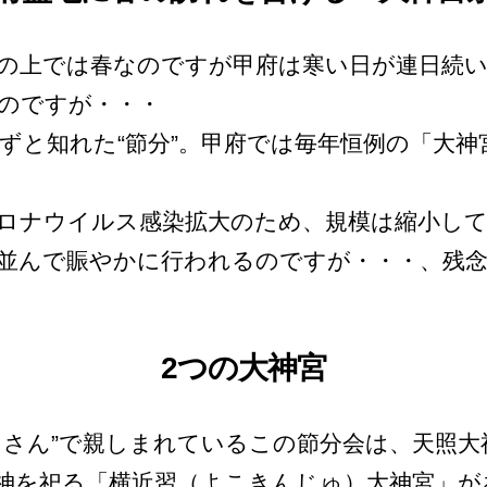
暦の上では春なのですが甲府は寒い日が連日続
のですが・・・
わずと知れた“節分”。甲府では毎年恒例の「大
ロナウイルス感染拡大のため、規模は縮小し
並んで賑やかに行われるのですが・・・、残
2つの大神宮
）さん”で親しまれているこの節分会は、天照大
神を祀る「横近習（よこきんじゅ）大神宮」があ