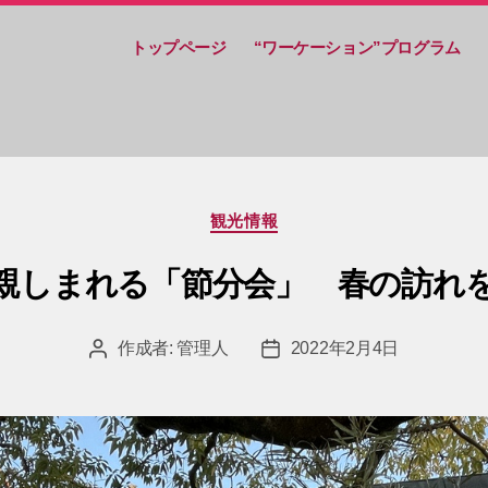
トップページ
“ワーケーション”プログラム
カ
観光情報
テ
ゴ
で親しまれる「節分会」 春の訪れ
リ
ー
作成者:
管理人
2022年2月4日
投
投
稿
稿
者
日