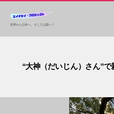
HKP
世界から日本へ、そして山梨へ！
ツ
ア
ー
ズ
“大神（だいじん）さん”