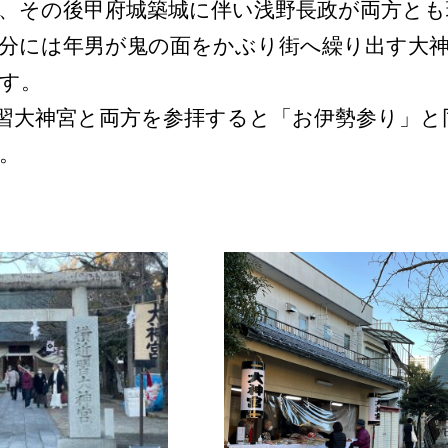
、その後甲府城築城に伴い浅野長政が両方とも
分には年男が鬼の面をかぶり街へ繰り出す大神
す。
習大神宮と両方を参拝すると「お伊勢参り」と
。