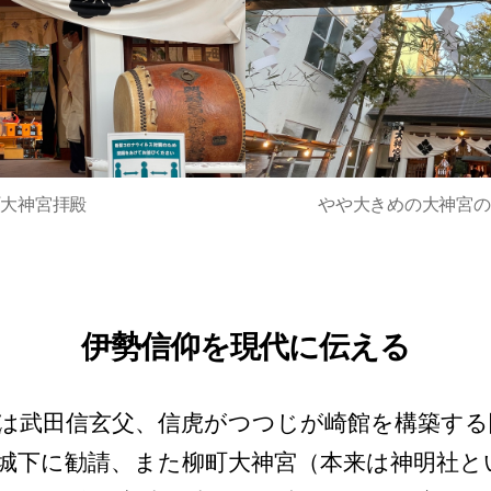
町大神宮拝殿
やや大きめの大神宮の
伊勢信仰を現代に伝える
は武田信玄父、信虎がつつじが崎館を構築する
城下に勧請、また柳町大神宮（本来は神明社と