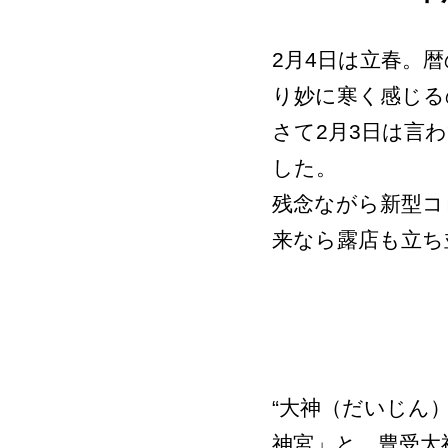
2月4日は立春。
り妙に寒く感じる
さて2月3日は言
した。
残念ながら新型コ
来なら露店も立ち
“大神（だいじん
神宮」と、豊受大