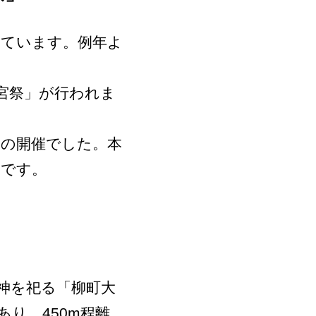
いています。例年よ
神宮祭」が行われま
ての開催でした。本
念です。
神を祀る「柳町大
り、450m程離