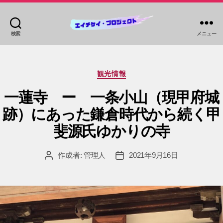
検索
メニュー
HKP
ツ
ア
カ
ー
観光情報
テ
ズ
ゴ
一蓮寺 ー 一条小山（現甲府城
リ
跡）にあった鎌倉時代から続く甲
ー
斐源氏ゆかりの寺
作成者:
管理人
2021年9月16日
投
投
稿
稿
者
日