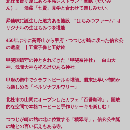
北杜市台ヶ原にある本格レストラン「臺眠（だいみ
ん）」 酒蔵「七賢」見学と合わせて楽しみたい。
昇仙峡に誕生した魅力ある施設 “はちみつファーム” オ
リジナルの生はちみつを堪能
450年ぶりに高野山から甲府・つつじが崎に戻った信玄公
の遺産 十五童子像と五鈷鈴
甲斐国鎮守の神とされてきた「甲斐奈神社」 白山大
神、浅間大神を祀る歴史ある神社
甲府の街中でクラフトビールを堪能。週末は早い時間か
ら楽しめる「ペルソナブルワリー」
北杜市の山間にオープンしたカフェ「百番珈琲」。開放
的な空間で本格コーヒーと手作りケーキを楽しむ！
つつじが崎の館の北に位置する「積翠寺」。信玄公生誕
の地との言い伝えもある寺。