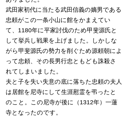
武田家初代に当たる武田信義の嫡男である
忠頼がこの一条小山に館をかまえてい
て、1180年に平家討伐のため甲斐源氏と
して挙兵し戦果を上げました。しかしな
がら甲斐源氏の勢力を削ぐため源頼朝によ
って忠頼、その長男行忠ともども誅殺さ
れてしまいました。
夫と子を失い失意の底に落ちた忠頼の夫人
は居館を尼寺にして生涯慰霊を弔ったと
のこと。この尼寺が後に（1312年）一蓮
寺となったのです。