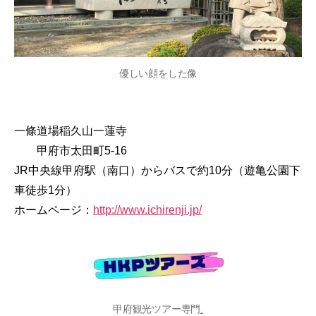
優しい顔をした像
一條道場稲久山一蓮寺
甲府市太田町5-16
JR中央線甲府駅（南口）からバスで約10分（遊亀公園下
車徒歩1分）
ホームページ：
http://www.ichirenji.jp/
甲府観光ツアー専門
.