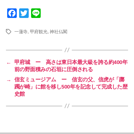
F
T
Li
a
wi
n
c
tt
e
一蓮寺
,
甲府観光
,
神社仏閣
タ
グ
e
er
b
o
←
甲府城 ー 高さは東日本最大級を誇る約400年
o
前の野面積みの石垣に圧倒される
k
→
信玄ミュージアム ー 信玄の父、信虎が「躑
躅が崎」に館を移し500年を記念して完成した歴
史館