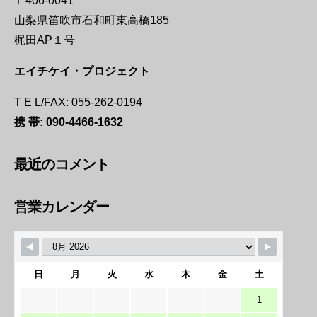
〒406-0041
山梨県笛吹市石和町東高橋185
梶田AP１号
エイチケイ・プロジェクト
T E L/FAX: 055-262-0194
携 帯:
090-4466-1632
最近のコメント
営業カレンダー
日
月
火
水
木
金
土
1