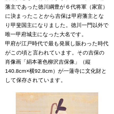
藩主であった徳川綱豊が６代将軍（家宣）
に決まったことから吉保は甲府藩主とな
り甲斐国主になりました。徳川一門以外で
唯一甲府城主になった大名です。
甲府が江戸時代で最も発展し賑わった時代
がこの頃と言われています。その吉保の
肖像画「絹本著色柳沢吉保像」（縦
140.8cm×横92.8cm）が一蓮寺に文化財と
して保存されています。