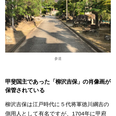
参道
甲斐国主であった「柳沢吉保」の肖像画が
保管されている
柳沢吉保は江戸時代に５代将軍徳川綱吉の
側用人として有名ですが、1704年に甲府