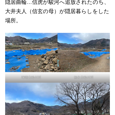
隠居曲輪…信虎が駿河へ追放されたのち、
大井夫人（信玄の母）が隠居暮らしをした
場所。
味噌曲輪付近
無名曲輪付近