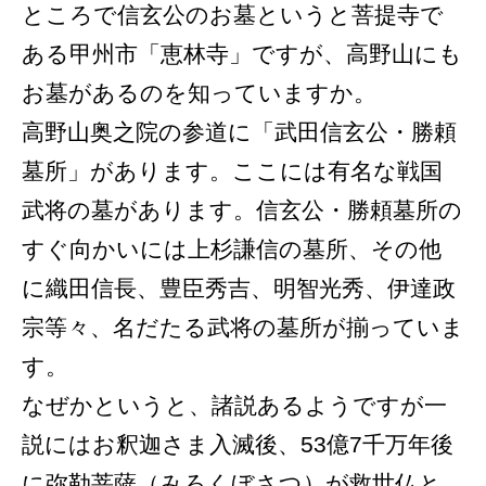
ところで信玄公のお墓というと菩提寺で
ある甲州市「恵林寺」ですが、高野山にも
お墓があるのを知っていますか。
高野山奥之院の参道に「武田信玄公・勝頼
墓所」があります。ここには有名な戦国
武将の墓があります。信玄公・勝頼墓所の
すぐ向かいには上杉謙信の墓所、その他
に織田信長、豊臣秀吉、明智光秀、伊達政
宗等々、名だたる武将の墓所が揃っていま
す。
なぜかというと、諸説あるようですが一
説にはお釈迦さま入滅後、53億7千万年後
に弥勒菩薩（みろくぼさつ）が救世仏と