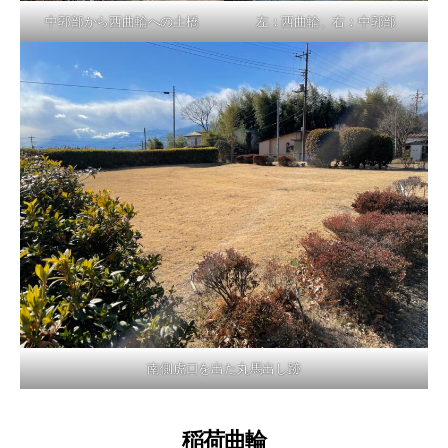
中郭部から西曲輪への土橋
左：西曲輪、右：中郭部
南側虎口を出た丸馬出し跡
稲荷曲輪