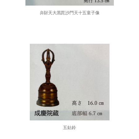
弁財天大黒毘沙門天十五童子像
五鈷鈴