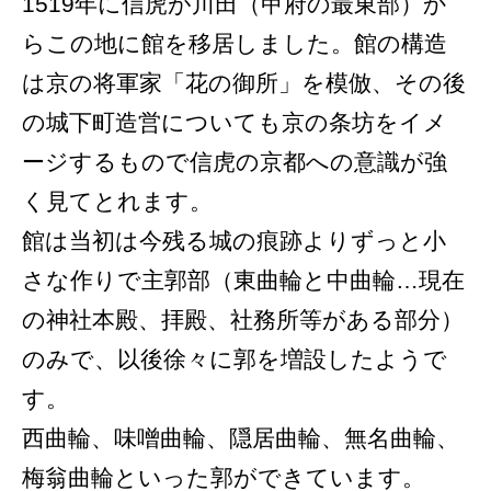
1519年に信虎が川田（甲府の最東部）か
らこの地に館を移居しました。館の構造
は京の将軍家「花の御所」を模倣、その後
の城下町造営についても京の条坊をイメ
ージするもので信虎の京都への意識が強
く見てとれます。
館は当初は今残る城の痕跡よりずっと小
さな作りで主郭部（東曲輪と中曲輪…現在
の神社本殿、拝殿、社務所等がある部分）
のみで、以後徐々に郭を増設したようで
す。
西曲輪、味噌曲輪、隠居曲輪、無名曲輪、
梅翁曲輪といった郭ができています。