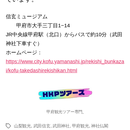
信玄ミュージアム
甲府市大手三丁目1−14
JR中央線甲府駅（北口）からバスで約10分（武田
神社下車すぐ）
ホームページ：
https://www.city.kofu.yamanashi.jp/rekishi_bunkaza
i/kofu-takedashirekishikan.html
甲府観光ツアー専門
.
山梨観光
,
武田信玄
,
武田神社
,
甲府観光
,
神社仏閣
タ