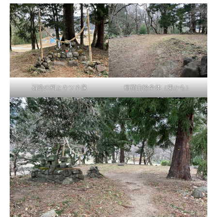
石造の祠とキツネ像
稲荷曲輪全体（東から）