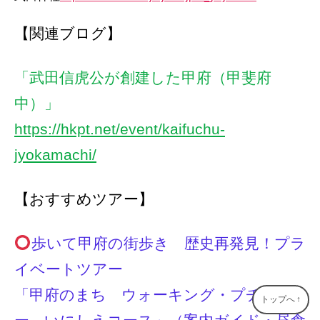
【関連ブログ】
「武田信虎公が創建した甲府（甲斐府
中）」
https://hkpt.net/event/kaifuchu-
jyokamachi/
【おすすめツアー】
歩いて甲府の街歩き 歴史再発見！プラ
イベートツアー
「甲府のまち ウォーキング・プチツア
トップへ
↑