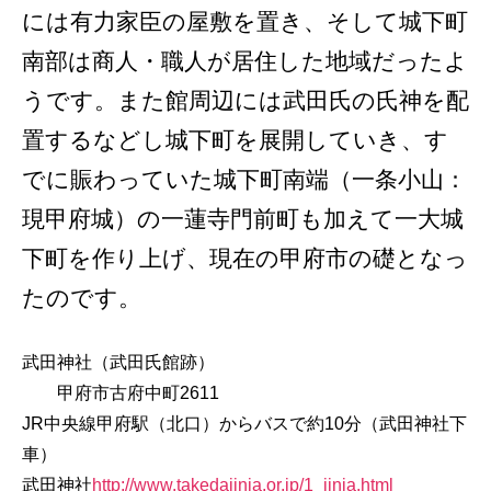
には有力家臣の屋敷を置き、そして城下町
南部は商人・職人が居住した地域だったよ
うです。また館周辺には武田氏の氏神を配
置するなどし城下町を展開していき、す
でに賑わっていた城下町南端（一条小山：
現甲府城）の一蓮寺門前町も加えて一大城
下町を作り上げ、現在の甲府市の礎となっ
たのです。
武田神社（武田氏館跡）
甲府市古府中町2611
JR中央線甲府駅（北口）からバスで約10分（武田神社下
車）
武田神社
http://www.takedajinja.or.jp/1_jinja.html