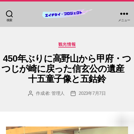
検索
メニュー
HKP
ツ
ア
カ
ー
観光情報
テ
ズ
ゴ
450年ぶりに高野山から甲府・つ
リ
つじが崎に戻った信玄公の遺産
ー
十五童子像と五鈷鈴
作成者:
管理人
2023年7月7日
投
投
稿
稿
者
日