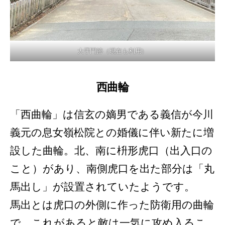
大手門跡（現在も利用）
西曲輪
「西曲輪」は信玄の嫡男である義信が今川
義元の息女嶺松院との婚儀に伴い新たに増
設した曲輪。北、南に枡形虎口（出入口の
こと）があり、南側虎口を出た部分は「丸
馬出し」が設置されていたようです。
馬出とは虎口の外側に作った防衛用の曲輪
で、これがあると敵は一気に攻め入るこ