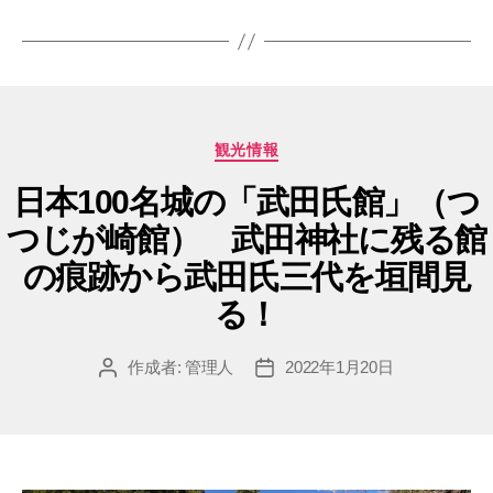
グ
カ
観光情報
テ
ゴ
日本100名城の「武田氏館」（つ
リ
つじが崎館） 武田神社に残る館
ー
の痕跡から武田氏三代を垣間見
る！
作成者:
管理人
2022年1月20日
投
投
稿
稿
者
日