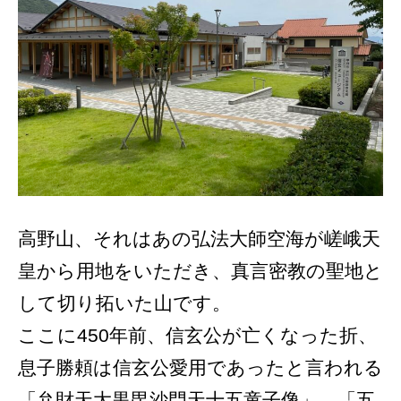
高野山、それはあの弘法大師空海が嵯峨天
皇から用地をいただき、真言密教の聖地と
して切り拓いた山です。
ここに450年前、信玄公が亡くなった折、
息子勝頼は信玄公愛用であったと言われる
「弁財天大黒毘沙門天十五童子像」、「五